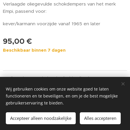
Verlaagde oliegevulde schokdempers van het merk
Empi, passend voor:
kever/karmann voorzijde vanaf 1965 en later
95,00
€
Beschikbaar binnen 7 dagen
Alle rechten voorbehouden | Old Volks Shop, concept van
Garage Ulenaers nv.
Wij gebruiken cookies om onze website goed te laten
functioneren en te beveiligen, en om je de best mogelijke
Cookies
gebruikerservaring te bieden.
Toevoegen aan de winkelwagen
Accepteer alleen noodzakelijke
Alles accepteren